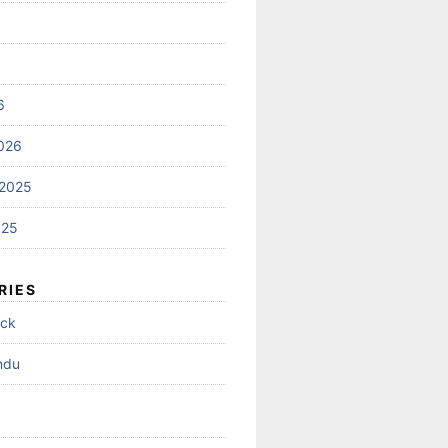
6
026
2025
025
RIES
ock
ndu