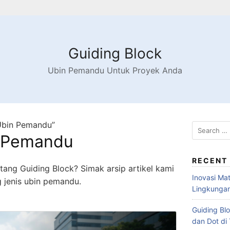
Guiding Block
Ubin Pemandu Untuk Proyek Anda
 Ubin Pemandu”
n Pemandu
RECENT
tang Guiding Block? Simak arsip artikel kami
Inovasi Ma
 jenis ubin pemandu.
Lingkungan
Guiding Blo
dan Dot di 