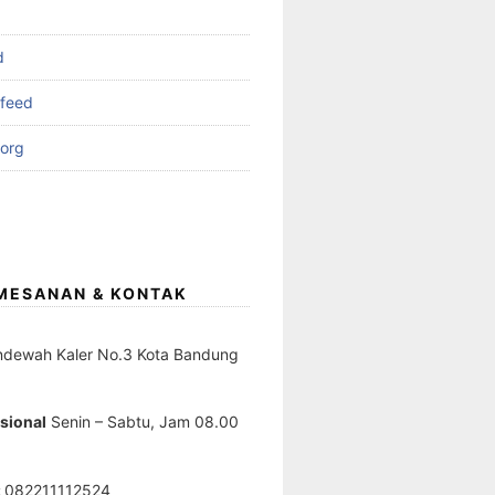
d
feed
org
EMESANAN & KONTAK
ndewah Kaler No.3 Kota Bandung
sional
Senin – Sabtu, Jam 08.00
:
082211112524