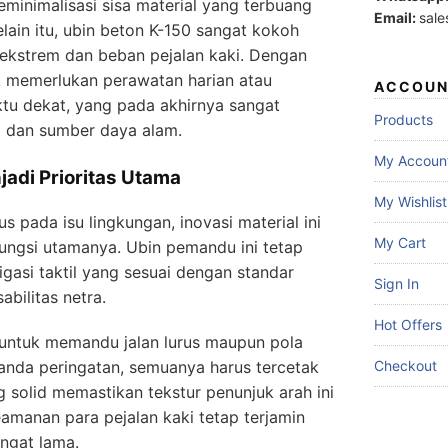
eminimalisasi sisa material yang terbuang
Email:
sale
lain itu, ubin beton K-150 sangat kokoh
kstrem dan beban pejalan kaki. Dengan
k memerlukan perawatan harian atau
ACCOUN
tu dekat, yang pada akhirnya sangat
Products
 dan sumber daya alam.
My Accoun
jadi Prioritas Utama
My Wishlist
s pada isu lingkungan, inovasi material ini
My Cart
ungsi utamanya. Ubin pemandu ini tetap
gasi taktil yang sesuai dengan standar
Sign In
bilitas netra.
Hot Offers
 untuk memandu jalan lurus maupun pola
Checkout
anda peringatan, semuanya harus tercetak
g solid memastikan tekstur penunjuk arah ini
eamanan para pejalan kaki tetap terjamin
ngat lama.