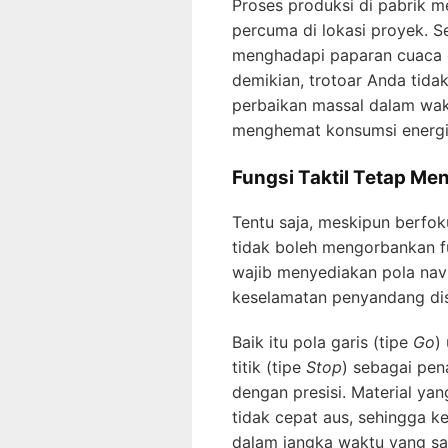
Proses produksi di pabrik m
percuma di lokasi proyek. Se
menghadapi paparan cuaca e
demikian, trotoar Anda tida
perbaikan massal dalam wak
menghemat konsumsi energi
Fungsi Taktil Tetap Men
Tentu saja, meskipun berfoku
tidak boleh mengorbankan f
wajib menyediakan pola navi
keselamatan penyandang disa
Baik itu pola garis (tipe
Go
)
titik (tipe
Stop
) sebagai pen
dengan presisi. Material yan
tidak cepat aus, sehingga k
dalam jangka waktu yang sa