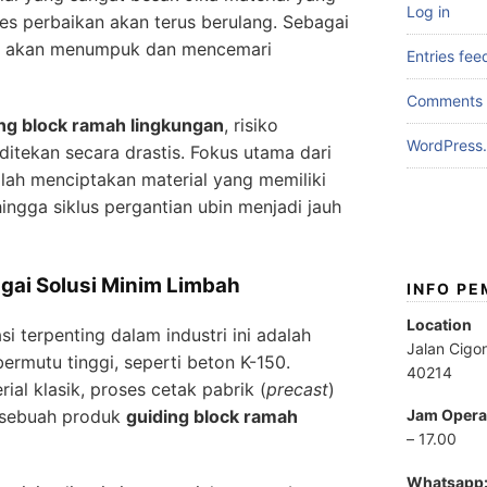
Log in
es perbaikan akan terus berulang. Sebagai
ksi akan menumpuk dan mencemari
Entries fee
Comments 
ng block ramah lingkungan
, risiko
WordPress.
ditekan secara drastis. Fokus utama dari
alah menciptakan material yang memiliki
ehingga siklus pergantian ubin menjadi jauh
gai Solusi Minim Limbah
INFO P
Location
si terpenting dalam industri ini adalah
Jalan Cigo
bermutu tinggi, seperti beton K-150.
40214
al klasik, proses cetak pabrik (
precast
)
 sebuah produk
guiding block ramah
Jam Opera
– 17.00
Whatsapp