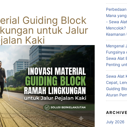
Perbedaan 
Mana yang 
erial Guiding Block
- Sewa Alat
kungan untuk Jalur
Mencolok? I
Keamanan U
jalan Kaki
Mengenal J
Fungsinya 
Sewa Alat 
Penting unt
Sewa Alat 
Cepat, Len
Guiding Bl
Aturan Pe
ARCHIV
July 2026