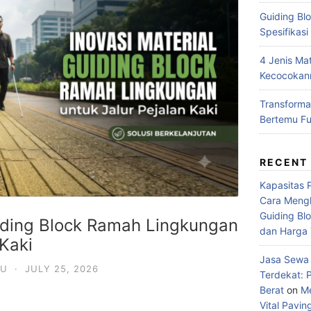
Guiding Bl
Spesifikasi
4 Jenis Mat
Kecocokann
Transformas
Bertemu Fu
RECENT
Kapasitas 
Cara Meng
Guiding Blo
uiding Block Ramah Lingkungan
dan Harga 
 Kaki
Jasa Sewa 
DU
·
JULY 25, 2026
Terdekat: 
Berat
on
Me
Vital Paving