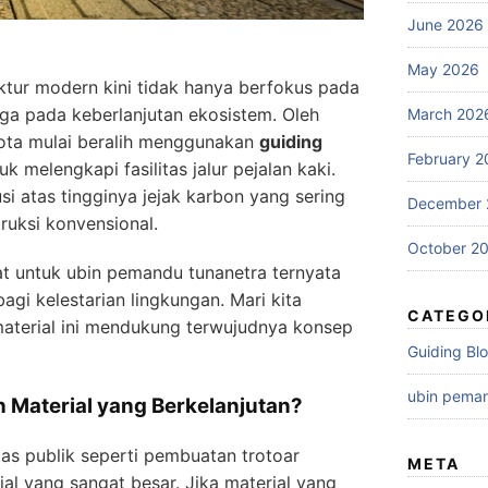
June 2026
May 2026
ktur modern kini tidak hanya berfokus pada
juga pada keberlanjutan ekosistem. Oleh
March 202
kota mulai beralih menggunakan
guiding
February 2
k melengkapi fasilitas jalur pejalan kaki.
usi atas tingginya jejak karbon yang sering
December 
ruksi konvensional.
October 2
at untuk ubin pemandu tunanetra ternyata
i kelestarian lingkungan. Mari kita
CATEGO
material ini mendukung terwujudnya konsep
Guiding Bl
ubin pema
 Material yang Berkelanjutan?
tas publik seperti pembuatan trotoar
META
l yang sangat besar. Jika material yang