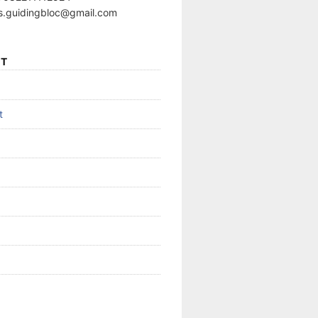
s.guidingbloc@gmail.com
T
t